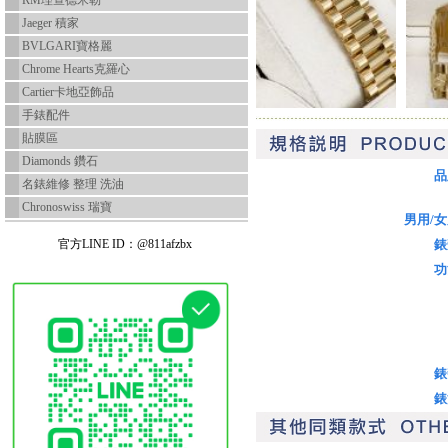
RM理查德米勒
Jaeger 積家
BVLGARI寶格麗
Chrome Hearts克羅心
Cartier卡地亞飾品
手錶配件
貼膜區
Diamonds 鑽石
品
名錶維修 整理 洗油
Chronoswiss 瑞寶
男用/
官方LINE ID：@811afzbx
錶
功
錶
錶