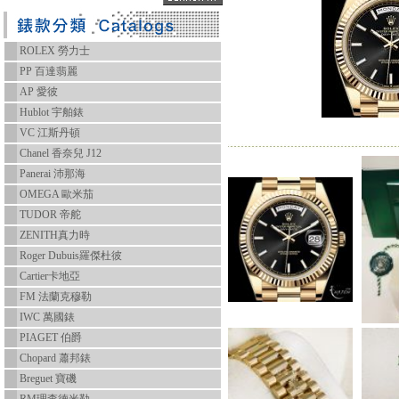
ROLEX 勞力士
PP 百達翡麗
AP 愛彼
Hublot 宇舶錶
VC 江斯丹頓
Chanel 香奈兒 J12
Panerai 沛那海
OMEGA 歐米茄
TUDOR 帝舵
ZENITH真力時
Roger Dubuis羅傑杜彼
Cartier卡地亞
FM 法蘭克穆勒
IWC 萬國錶
PIAGET 伯爵
Chopard 蕭邦錶
Breguet 寶磯