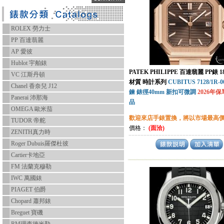
ROLEX 勞力士
PP 百達翡麗
AP 愛彼
Hublot 宇舶錶
PATEK PHILIPPE 百達翡麗 PP錶
VC 江斯丹頓
材質 時計系列
CUBITUS 7128/1R-
Chanel 香奈兒 J12
鍊 錶徑40mm 新扣可微調
2026年保
Panerai 沛那海
品
OMEGA 歐米茄
歡迎來店手錶置換，將以市場最高
TUDOR 帝舵
價格：
(面洽)
ZENITH真力時
Roger Dubuis羅傑杜彼
Cartier卡地亞
FM 法蘭克穆勒
IWC 萬國錶
PIAGET 伯爵
Chopard 蕭邦錶
Breguet 寶磯