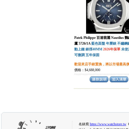
Patek Philippe 百達翡麗 Nautilus
鷹
5726/1A
藍色面盤 年曆錶 不鏽鋼
動上鏈 錶徑40MM
2026年保單
未使
可微調 五年保固
歡迎來店手錶置換，將以市場最高
價格：$4,688,000
名錶窩
https://www.watchstore.tw
C