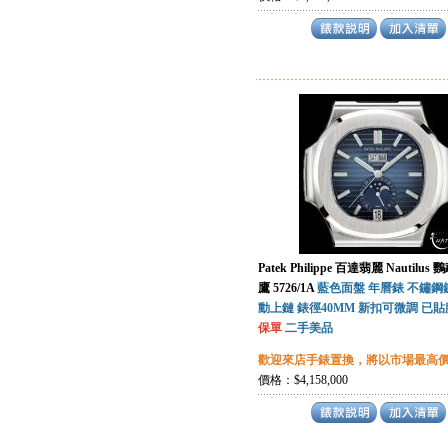
Patek Philippe 百達翡麗 Nautilus
鷹
5726/1A
藍色面盤 年曆錶 不鏽鋼
動上鏈 錶徑40MM 新扣可微調 已
保單
二手美品
歡迎來店手錶置換，將以市場最高
價格：$4,158,000