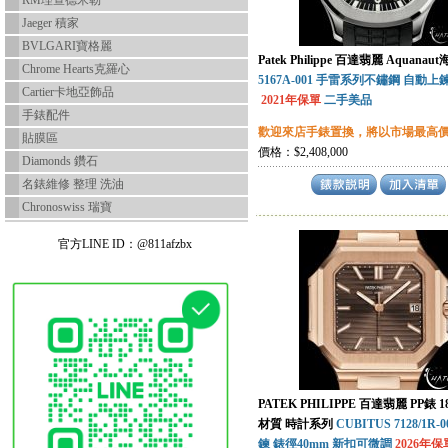
RM理查德米勒
Jaeger 積家
BVLGARI寶格麗
Patek Philippe 百達翡麗 Aquana
Chrome Hearts克羅心
5167A-001 手雷系列不鏽鋼 自動上鍊
Cartier卡地亞飾品
2021年保單
二手美品
手錶配件
歡迎來店手錶置換，將以市場最高
貼膜區
價格：$2,408,000
Diamonds 鑽石
名錶維修 整理 洗油
Chronoswiss 瑞寶
官方LINE ID：@811afzbx
PATEK PHILIPPE 百達翡麗 PP錶
材質 時計系列
CUBITUS 7128/1R-
鍊 錶徑40mm 新扣可微調
2026年保