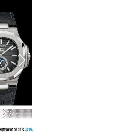
 海底探險家 5167R
玫瑰