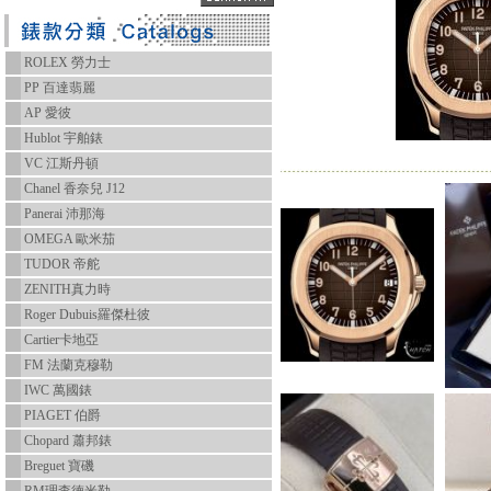
ROLEX 勞力士
PP 百達翡麗
AP 愛彼
Hublot 宇舶錶
VC 江斯丹頓
Chanel 香奈兒 J12
Panerai 沛那海
OMEGA 歐米茄
TUDOR 帝舵
ZENITH真力時
Roger Dubuis羅傑杜彼
Cartier卡地亞
FM 法蘭克穆勒
IWC 萬國錶
PIAGET 伯爵
Chopard 蕭邦錶
Breguet 寶磯