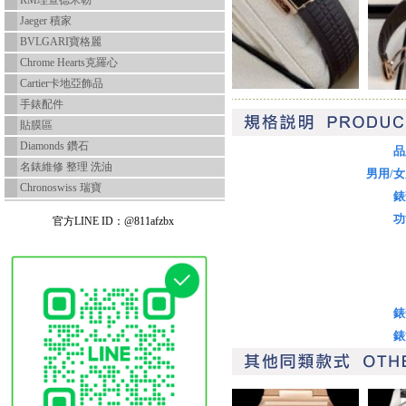
RM理查德米勒
Jaeger 積家
BVLGARI寶格麗
Chrome Hearts克羅心
Cartier卡地亞飾品
手錶配件
貼膜區
Diamonds 鑽石
品
名錶維修 整理 洗油
男用/
Chronoswiss 瑞寶
錶
功
官方LINE ID：@811afzbx
錶
錶