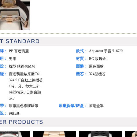
牌：
款式：
PP 百達翡麗
Aquanaut 手雷 5167/R
女用：
材質：
男用
RG 玫瑰金
殼：
面盤：
枕型 錶徑40MM
黑色面盤
能：
機芯：
百達翡麗錶原廠Cal.
324型機芯
324 S C自動上鍊機芯
/ 時、分、秒大三針
時間指示 / 日期窗顯
示 /
帶：
原廠保單/錶盒：
原廠黑色橡膠錶帶
原場盒單
況：
9成5新